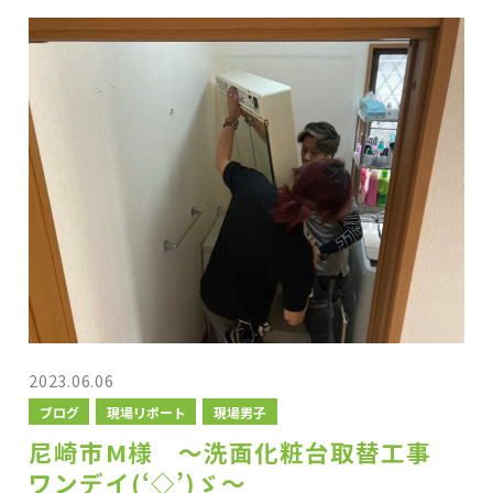
2023.06.06
ブログ
現場リポート
現場男子
尼崎市M様 ～洗面化粧台取替工事
ワンデイ(‘◇’)ゞ～