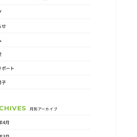
グ
らせ
ム
産
リポート
男子
CHIVES
月別アーカイブ
6年4月
6年3月