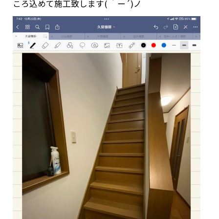
ころ込めて施工致します( ｀ー´)ノ