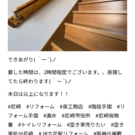
できあがり( ｀ー´)ノ
要した時間は、2時間程度でございます。。昼寝し
てたら終わります( ｀ー´)ノ
本日は以上になります！！
#尼崎 #リフォーム #皐工務店 #階段手摺 #リ
フォーム手摺 #漏水 #尼崎市役所 #尼崎税務
署 #トイレリフォーム #空き家売りたい #空き
家処分尼崎 #JR立花駅リフォーム #阪神出屋敷