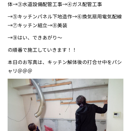
体→③水道設備配管工事→④ガス配管工事
→⑤キッチンパネル下地造作→⑥換気扇用電気配線
→⑦キッチン組立→⑧美装
→⑨はい、できあがり～
の順番で施工していきます！！
本日のお写真は、キッチン解体後の打合せ中をパシ
ャリ＠＠＠